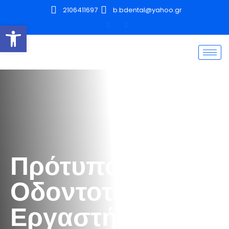
2106411697
b.bdental@yahoo.gr
Ανοίξτε τη γραμμή εργαλείων
Πρότυπο
Οδοντοτεχνικό
Εργαστήριο